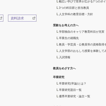
幅広い学びで世界が広がる7つのポ
3つの科目群と担当教員
人文学科の教育目標・方針
資料請求
受験をお考えの方へ
学部独自のキャリア教育科目が充実
卒業生の就職先
教員・学芸員・公務員等の資格取得
人文学部のおもしろ授業を体験してみ
入試情報
教員をめざす方へ
卒業研究
卒業研究(卒論)とは？
卒業研究題目一覧
優秀卒業研究・論文一覧