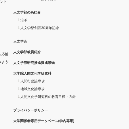
イント
人文学部のあゆみ
沿革
人文学部創設30周年記念
人文学会
人文学部教員紹介
を応援
よう!
人文学部研究推進費成果物
大学院人間文化学研究科
人間行動論専攻
地域文化論専攻
人間文化学研究科の教育目標・方針
プライバシーポリシー
大学関係者専用データベース(学内専用)