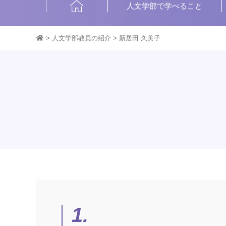
HOME
人文学部で学べること
>
人文学部教員の紹介
>
新居田 久美子
1.