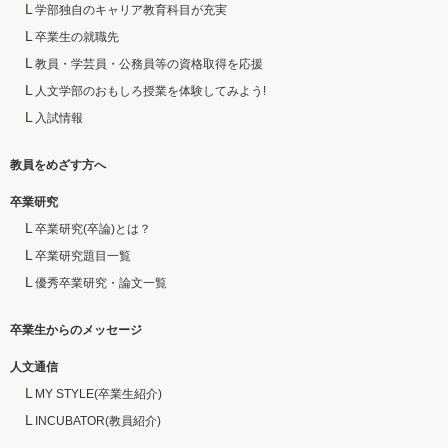
学部独自のキャリア教育科目が充実
卒業生の就職先
教員・学芸員・公務員等の資格取得を応援
人文学部のおもしろ授業を体験してみよう!
入試情報
教員をめざす方へ
卒業研究
卒業研究(卒論)とは？
卒業研究題目一覧
優秀卒業研究・論文一覧
卒業生からのメッセージ
人文通信
MY STYLE(卒業生紹介)
INCUBATOR(教員紹介)