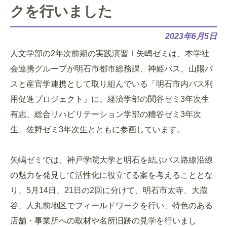
クを行いました
2023年6月5日
人文学部の2年次前期の実践演習Ⅰ矢嶋ゼミは、本学社
会連携グループが明石市都市総務課、神姫バス、山陽バ
スと産官学連携として取り組んでいる「明石市内バス利
用促進プロジェクト」に、経済学部の関谷ゼミ3年次生
有志、総合リハビリテーション学部の糟谷ゼミ3年次
生、佐野ゼミ3年次生とともに参画しています。
矢嶋ゼミでは、神戸学院大学と明石を結ぶバス路線沿線
の魅力を発見して活性化に役立てる案を考えることとな
り、5月14日、21日の2回に分けて、明石市太寺、大蔵
谷、人丸前地区でフィールドワークを行い、特色のある
店舗・事業所への取材や名所旧跡の見学を行いまし