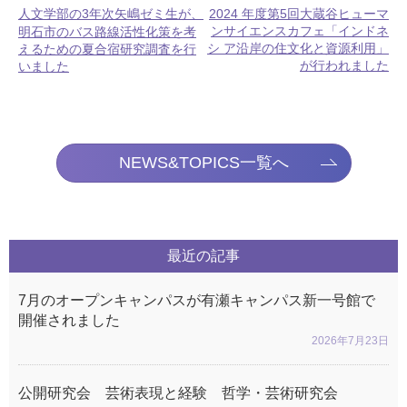
人文学部の3年次矢嶋ゼミ生が、
2024 年度第5回大蔵谷ヒューマ
ンサイエンスカフェ「インドネ
明石市のバス路線活性化策を考
シ ア沿岸の住文化と資源利用」
えるための夏合宿研究調査を行
が行われました
いました
NEWS&TOPICS一覧へ
最近の記事
7月のオープンキャンパスが有瀬キャンパス新一号館で
開催されました
2026年7月23日
公開研究会 芸術表現と経験 哲学・芸術研究会