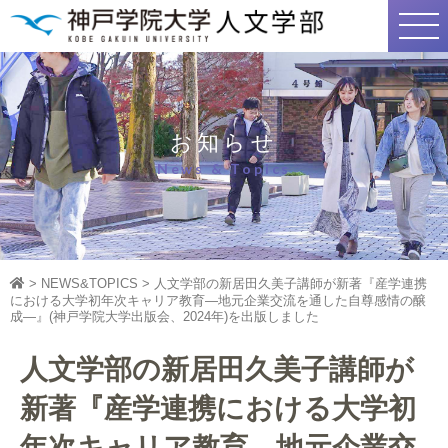
お知らせ
News & Topics
>
NEWS&TOPICS
>
人文学部の新居田久美子講師が新著『産学連携
における大学初年次キャリア教育―地元企業交流を通した自尊感情の醸
成―』(神戸学院大学出版会、2024年)を出版しました
人文学部の新居田久美子講師が
新著『産学連携における大学初
年次キャリア教育―地元企業交