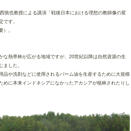
学部の大西慎也教授による講演「戦後日本における理想の教師像の変
定です。
要）。
かな熱帯林が広がる地域ですが、20世紀以降は自然資源の生
じました。
用品や洗剤などに使用されるパーム油を生産するために大規模
ために本来インドネシアになかったアカシアが植林されたりし