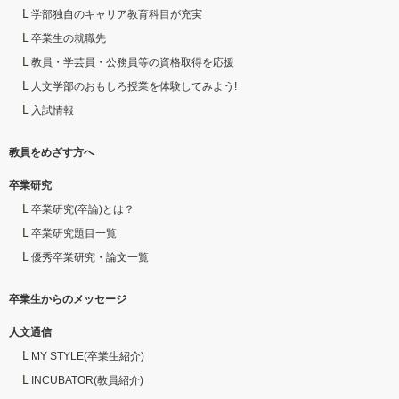
学部独自のキャリア教育科目が充実
卒業生の就職先
教員・学芸員・公務員等の資格取得を応援
人文学部のおもしろ授業を体験してみよう!
入試情報
教員をめざす方へ
卒業研究
卒業研究(卒論)とは？
卒業研究題目一覧
優秀卒業研究・論文一覧
卒業生からのメッセージ
人文通信
MY STYLE(卒業生紹介)
INCUBATOR(教員紹介)